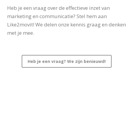
Heb je een vraag over de effectieve inzet van
marketing en communicatie? Stel hem aan
Like2movit! We delen onze kennis graag en denken
met je mee.
Heb je een vraag? We zijn benieuwd!
On the move?
Je vindt ons in ‘s-Hertogenbosch, centraal in
Nederland aan de A2. Maar we komen
natuurlijk net zo gemakkelijk bij je langs!