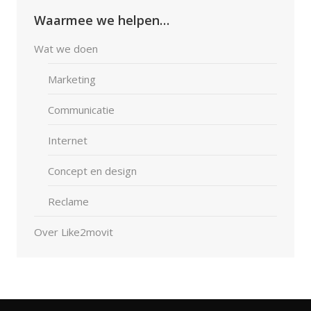
Waarmee we helpen…
Wat we doen
Marketing
Communicatie
Internet
Concept en design
Reclame
Over Like2movit