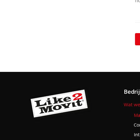
ho
Bedri
Wat we
Ma
Co
In