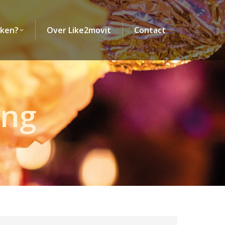
iken?
Over Like2movit
Contact
iken?
Over Like2movit
Contact
ing