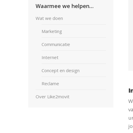
Waarmee we helpen…
Wat we doen
Marketing
Communicatie
Internet
Concept en design
Reclame
I
Over Like2movit
Wi
va
u
jo