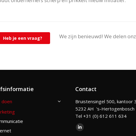
udt ondernemers scherp en prikkelt nieuw initiatief.
We zijn benieuwd! We delen onz
Heb je een vraag?
jfsinformatie
Contact
 doen
Bruistensingel 500, kantoor 
5232 AH 's-Hertogenbosch
rketing
Tel +31 (0) 612 611 634
mmunicatie
Vind ons op:
ternet
Linkedin